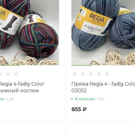
Вс: 11:00–18:45
Написать в вацап
egia 4-fadig Color
Пряжа Regia 4 - fadig Col
лыжный костюм
03052
ии
2 шт
В наличии
1 шт
855 ₽