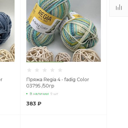
or
Пряжа Regia 4 - fadig Color
03795 /50гр
В наличии
9 шт
383 ₽