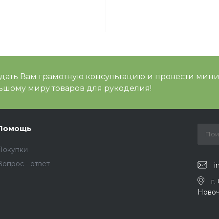
 дать Вам грамотную консультацию и провести мин
шому миру товаров для рукоделия!
Помощь
Покупки
Вопрос - ответ
i
г.
Новоч