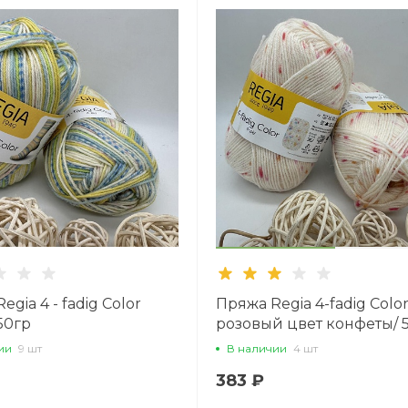
egia 4 - fadig Color
Пряжа Regia 4-fadig Color
50гр
розовый цвет конфеты/ 
ии
9 шт
В наличии
4 шт
383 ₽