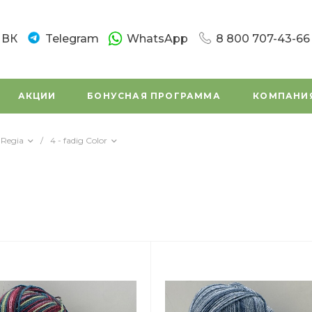
ВК
Telegram
WhatsApp
8 800 707-43-66
8 800 707-43-66
г. Санкт-Петербург
АКЦИИ
БОНУСНАЯ ПРОГРАММА
КОМПАНИ
Новочеркасский пр.
Пн-Вс: 10:00 - 20:0
Написать в вацап
Regia
/
4 - fadig Color
8 800 707-43-66
г. Санкт - Петербур
Заневский проспек
(во дворе)
Пн-Вс: 11:00 - 20:00
Написать в вацап
8 800 707-43-66
г. Санкт-Петербург,
Маршала Tухачевск
Пн-Сб: 11:00 – 19:45