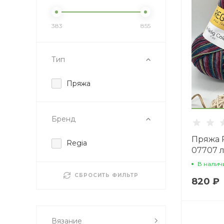
383
855
Тип
Пряжа
Бренд
Пряжа R
Regia
07707 
В налич
СБРОСИТЬ ФИЛЬТР
820 ₽
Вязание