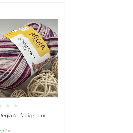
egia 4 - fadig Color
ии
1 шт