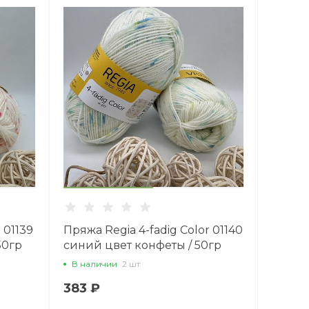
 01139
Пряжа Regia 4-fadig Color 01140
50гр
синий цвет конфеты / 50гр
В наличии
2 шт
383 ₽