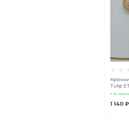
Крючки
Tulip E
В налич
1 140 ₽