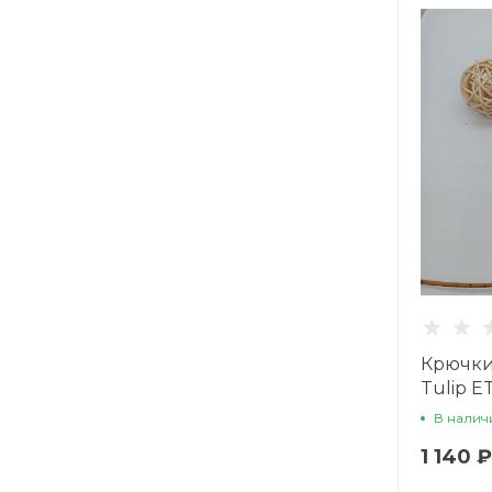
Крючки
Tulip E
В налич
1 140 ₽