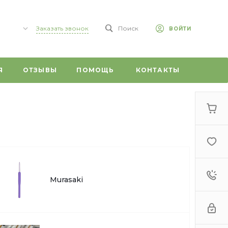
Заказать звонок
Поиск
ВОЙТИ
,
Я
ОТЗЫВЫ
ПОМОЩЬ
КОНТАКТЫ
 59/1
0
г,
т, 20
Murasaki
 ул.
ого, 1