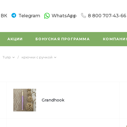
ВК
Telegram
WhatsApp
8 800 707-43-66
8 800 707-43-66
г. Санкт-Петербург
АКЦИИ
БОНУСНАЯ ПРОГРАММА
КОМПАНИ
Новочеркасский пр.
Пн-Вс: 10:00 - 20:0
Написать в вацап
Tulip
/
крючки с ручкой
8 800 707-43-66
г. Санкт - Петербур
Заневский проспек
(во дворе)
Пн-Вс: 11:00 - 20:00
Написать в вацап
Grandhook
8 800 707-43-66
г. Санкт-Петербург,
Маршала Tухачевск
Пн-Сб: 11:00 – 19:45