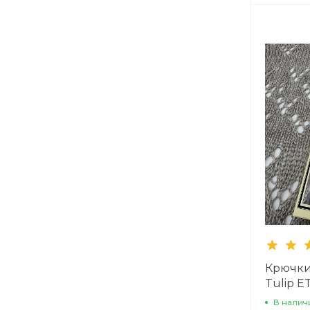
Крючки
Tulip E
В налич