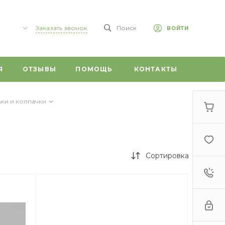
Заказать звонок
Поиск
ВОЙТИ
,
Я
ОТЗЫВЫ
ПОМОЩЬ
КОНТАКТЫ
 59/1
0
ки и колпачки
г,
т, 20
Сортировка
 ул.
ого, 1