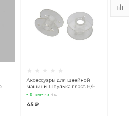
Аксессуары для швейной
р
машины Шпулька пласт. Н/Н
5819 д/вертик. шпульн.
В наличии
4 шт
колпачков
45 ₽