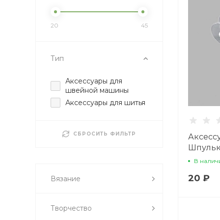
20
45
Тип
Аксессуары для
швейной машины
Аксессуары для шитья
СБРОСИТЬ ФИЛЬТР
Аксесс
Шпульк
0350-00
В налич
20 ₽
Вязание
Творчество