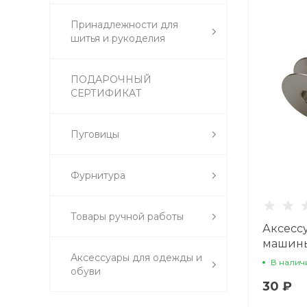
Принадлежности для
шитья и рукоделия
ПОДАРОЧНЫЙ
СЕРТИФИКАТ
Пуговицы
Фурнитура
Товары ручной работы
Аксесс
машин
Аксессуары для одежды и
металл
В налич
обуви
БШМ Ве
30 ₽
К