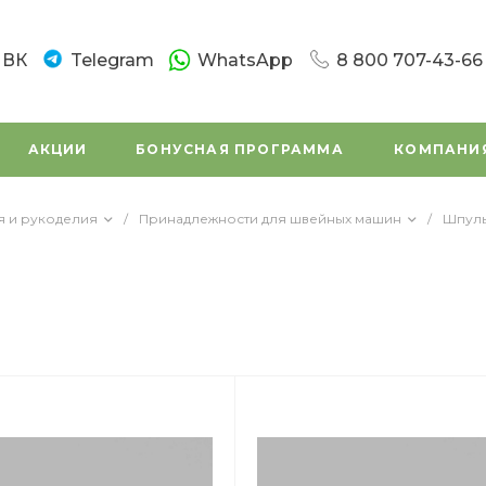
ВК
Telegram
WhatsApp
8 800 707-43-66
8 800 707-43-66
г. Санкт-Петербург
АКЦИИ
БОНУСНАЯ ПРОГРАММА
КОМПАНИ
Новочеркасский пр.
Пн-Вс: 10:00 - 20:0
Написать в вацап
я и рукоделия
/
Принадлежности для швейных машин
/
Шпуль
8 800 707-43-66
г. Санкт - Петербур
Заневский проспек
(во дворе)
Пн-Вс: 11:00 - 20:00
Написать в вацап
8 800 707-43-66
г. Санкт-Петербург,
Маршала Tухачевск
Пн-Сб: 11:00 – 19:45