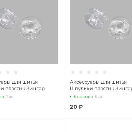
Вс: 11:00–18:45
Написать в вацап
уары для шитья
Аксессуары для шитья
и пластик Зингер
Шпульки пластик Зинге
01, цена за 1шт
0350-0001
ии
7 шт
В наличии
5 шт
20 ₽