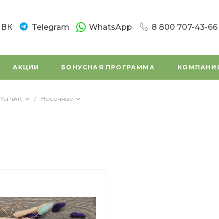
ВК
Telegram
WhatsApp
8 800 707-43-66
8 800 707-43-66
г. Санкт-Петербург
АКЦИИ
БОНУСНАЯ ПРОГРАММА
КОМПАНИ
Новочеркасский пр.
Пн-Вс: 10:00 - 20:0
Написать в вацап
YarnArt
/
Носочные
8 800 707-43-66
г. Санкт - Петербур
Заневский проспек
(во дворе)
Пн-Вс: 11:00 - 20:00
Написать в вацап
8 800 707-43-66
г. Санкт-Петербург,
Маршала Tухачевск
Пн-Сб: 11:00 – 19:45