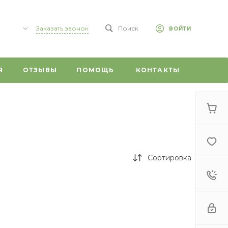
Заказать звонок
Поиск
ВОЙТИ
,
Я
ОТЗЫВЫ
ПОМОЩЬ
КОНТАКТЫ
 59/1
0
г,
т, 20
Сортировка
 ул.
ого, 1