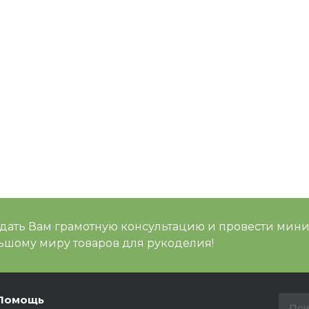
 дать Вам грамотную консультацию и провести мин
шому миру товаров для рукоделия!
Помощь