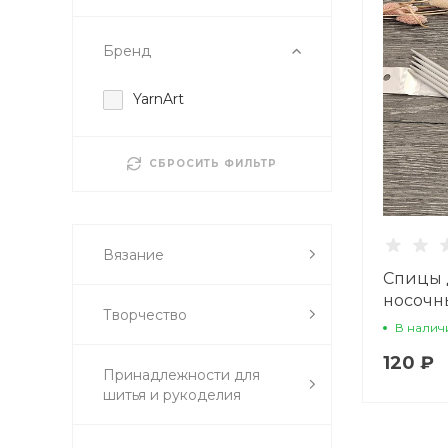
Бренд
YarnArt
СБРОСИТЬ ФИЛЬТР
Вязание
Спицы 
носочны
Творчество
длина 
В налич
120 ₽
Принадлежности для
шитья и рукоделия