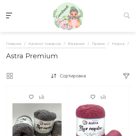
Главная
/
Каталог товаров
/
Вязание
/
Пряжа
/
Норка
/
As
Astra Premium
Сортировка