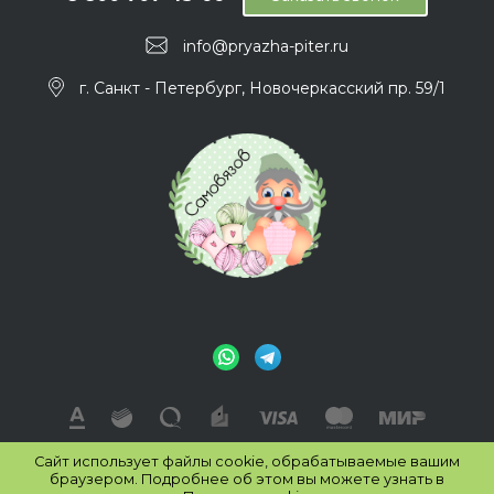
info@pryazha-piter.ru
г. Санкт - Петербург, Новочеркасский пр. 59/1
Сайт использует файлы cookie, обрабатываемые вашим
© 2026 Интернет-магазин «Самовязов» г. Санкт-Петербург,
браузером. Подробнее об этом вы можете узнать в