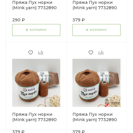
Пряжа Пух норки
Пряжа Пух норки
(Mink yarn) 7732890
(Mink yarn) 7732890
(063 пыльный кедр)
(065 кремовый)
290 ₽
379 ₽
В КОРЗИНУ
В КОРЗИНУ
Пряжа Пух норки
Пряжа Пух норки
(Mink yarn) 7732890
(Mink yarn) 7732890
(049 молочный
(049 молочный
шоколад)
шоколад)
379 ₽
379 ₽