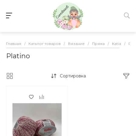
Главная
/
Каталог товаров
/
Вязание
/
Пряжа
/
Katia
/
Plat
Platino
Сортировка