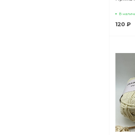
В налич
120 ₽