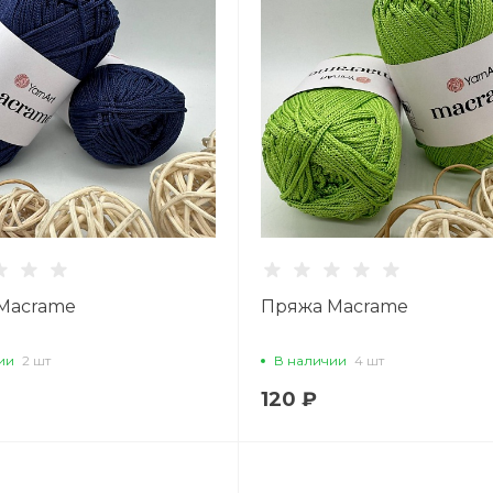
Вс: 11:00–18:45
Написать в вацап
Macrame
Пряжа Macrame
ии
2 шт
В наличии
4 шт
120 ₽