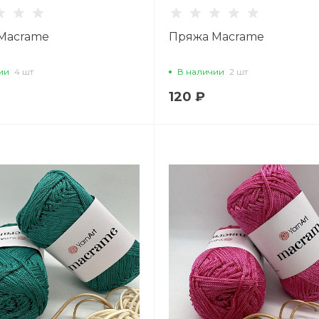
Macrame
Пряжа Macrame
ии
4 шт
В наличии
2 шт
120 ₽