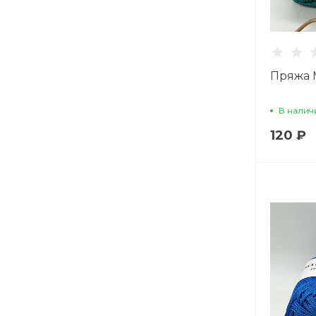
Пряжа 
В налич
120 ₽