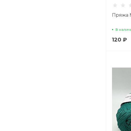
Пряжа 
В налич
120 ₽