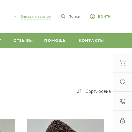
Заказать звонок
Поиск
ВОЙТИ
,
Я
ОТЗЫВЫ
ПОМОЩЬ
КОНТАКТЫ
 59/1
0
г,
т, 20
Сортировка
 ул.
ого, 1