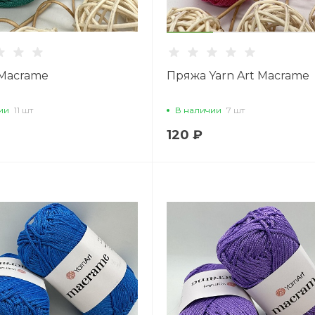
Macrame
Пряжа Yarn Art Macrame
ии
11 шт
В наличии
7 шт
120 ₽