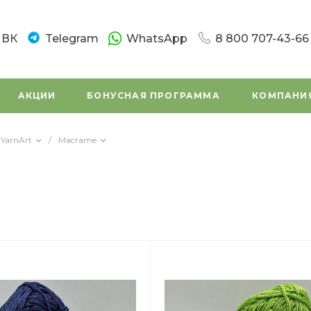
ВК
Telegram
WhatsApp
8 800 707-43-66
8 800 707-43-66
г. Санкт-Петербург
АКЦИИ
БОНУСНАЯ ПРОГРАММА
КОМПАНИ
Новочеркасский пр.
Пн-Вс: 10:00 - 20:0
Написать в вацап
YarnArt
/
Macrame
8 800 707-43-66
г. Санкт - Петербур
Заневский проспек
(во дворе)
Пн-Вс: 11:00 - 20:00
Написать в вацап
8 800 707-43-66
г. Санкт-Петербург,
Маршала Tухачевск
Пн-Сб: 11:00 – 19:45