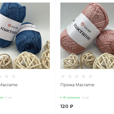
Macrame
Пряжа Macrame
ии
4 шт
В наличии
4 шт
120 ₽