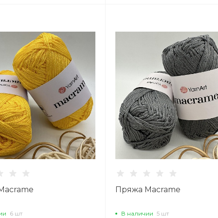
Macrame
Пряжа Macrame
ии
6 шт
В наличии
5 шт