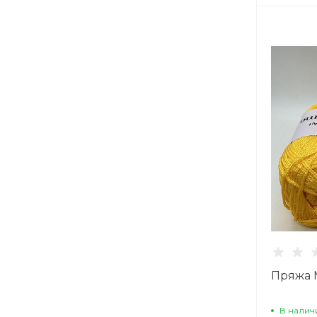
Пряжа 
В налич