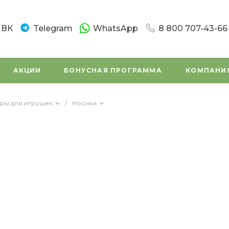
ВК
Telegram
WhatsApp
8 800 707-43-66
8 800 707-43-66
г. Санкт-Петербург
АКЦИИ
БОНУСНАЯ ПРОГРАММА
КОМПАНИ
Новочеркасский пр.
Пн-Вс: 10:00 - 20:0
Написать в вацап
ры для игрушек
/
Носики
8 800 707-43-66
г. Санкт - Петербур
Заневский проспек
(во дворе)
Пн-Вс: 11:00 - 20:00
Написать в вацап
8 800 707-43-66
г. Санкт-Петербург,
Маршала Tухачевск
Пн-Сб: 11:00 – 19:45