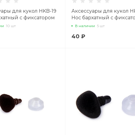
уары для кукол HKB-19
Аксессуары для кукол H
рхатный с фиксатором
Нос бархатный с фиксат
мм, 1 шт., черный
19 х 14 мм, 1 шт., коричн
ии
10 шт
В наличии
5 шт
40 ₽