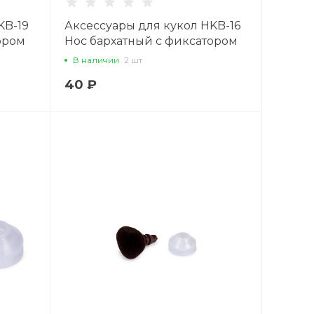
KB-19
Аксессуары для кукол HKB-16
ором
Нос бархатный с фиксатором
евый
16 мм x 13 мм, 1 шт., черный
В наличии
2 шт
40 ₽