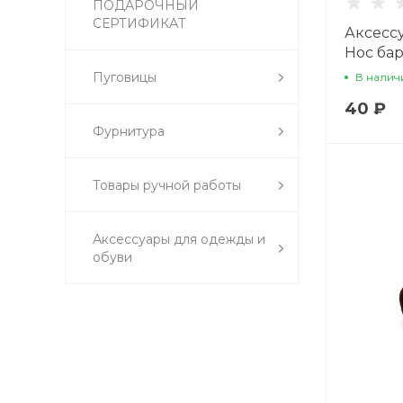
ПОДАРОЧНЫЙ
СЕРТИФИКАТ
Аксесс
Нос ба
19 х 14 
Пуговицы
В налич
40 ₽
Фурнитура
Товары ручной работы
Аксессуары для одежды и
обуви