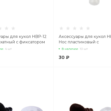
уары для кукол HBP-12
Аксессуары для кукол H
рхатный с фиксатором
Нос пластиковый с
мм 1 шт., розовый
фиксатором 17 мм x 12 мм
ии
4 шт
В наличии
10 шт
шт., чёрный
30 ₽