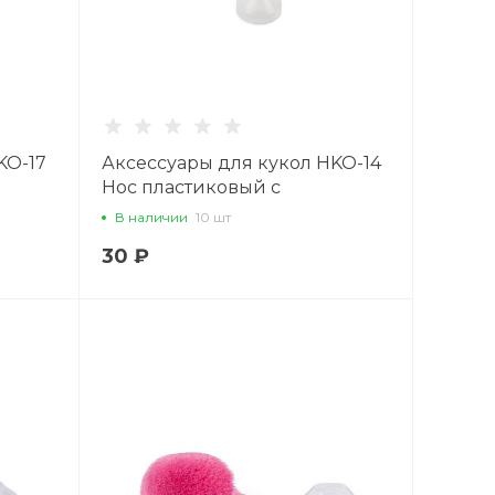
KO-17
Аксессуары для кукол HKO-14
Нос пластиковый с
, 1
фиксатором 14 мм x 10.5 мм, 1
В наличии
10 шт
шт., чёрный
30 ₽