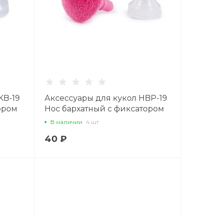
KB-19
Аксессуары для кукол HBP-19
ором
Нос бархатный с фиксатором
евый
19 х 14 мм, 1 шт., розовый
В наличии
4 шт
40 ₽