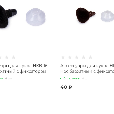
уары для кукол HKB-16
Аксессуары для кукол H
рхатный с фиксатором
Нос бархатный с фиксат
13 мм, 1 шт., черный
16 мм x 13 мм, 1 шт.,
ии
4 шт
В наличии
4 шт
коричневый
40 ₽