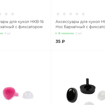
уары для кукол HKB-16
Аксессуары для кукол H
рхатный с фиксатором
Нос бархатный с фиксат
13 мм, 1 шт.,
12 мм x 11 мм,1 шт., черны
ии
5 шт
В наличии
2 шт
невый
35 ₽