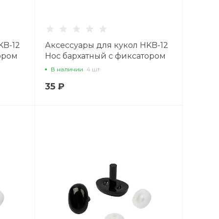
KB-12
Аксессуары для кукол HKB-12
ором
Нос бархатный с фиксатором
й
12 мм x 11 мм,1 шт., коричневый
В наличии
4 шт
35 ₽