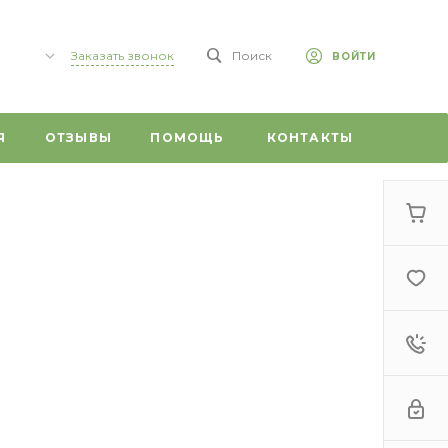
Заказать звонок
Поиск
ВОЙТИ
,
Я
ОТЗЫВЫ
ПОМОЩЬ
КОНТАКТЫ
 59/1
0
г,
т, 20
 ул.
ого, 1