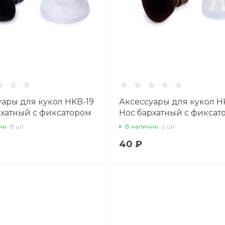
уары для кукол HKB-19
Аксессуары для кукол H
рхатный с фиксатором
Нос бархатный с фиксат
мм, 1 шт., черный
19 х 14 мм, 1 шт., коричн
ии
8 шт
В наличии
2 шт
40 ₽