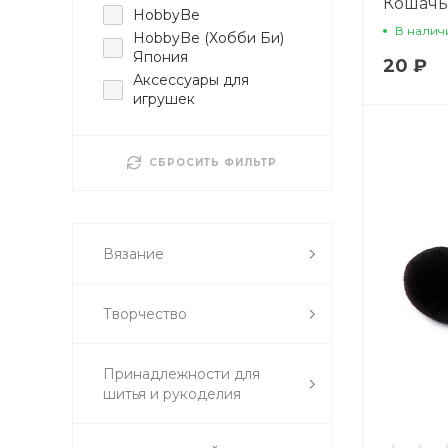
Кошачь
HobbyBe
В налич
HobbyBe (Хобби Би)
Япония
20 ₽
Аксессуары для
игрушек
СБРОСИТЬ ФИЛЬТР
Вязание
Творчество
Принадлежности для
шитья и рукоделия