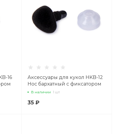
KB-16
Аксессуары для кукол HKB-12
ором
Нос бархатный с фиксатором
12 мм x 11 мм,1 шт., черный
В наличии
1 шт
35 ₽