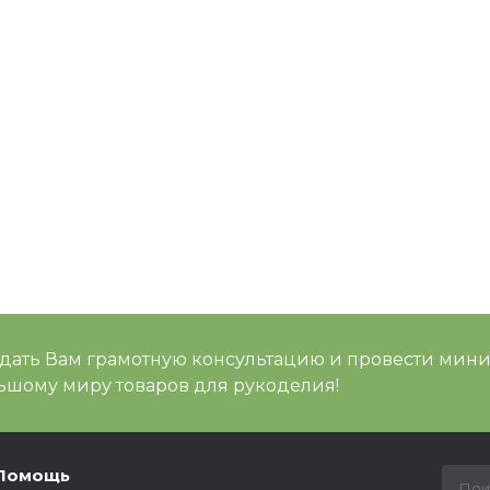
 дать Вам грамотную консультацию и провести мин
шому миру товаров для рукоделия!
Помощь