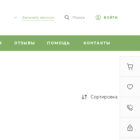
Заказать звонок
Поиск
ВОЙТИ
,
Я
ОТЗЫВЫ
ПОМОЩЬ
КОНТАКТЫ
 59/1
0
г,
т, 20
Сортировка
 ул.
ого, 1