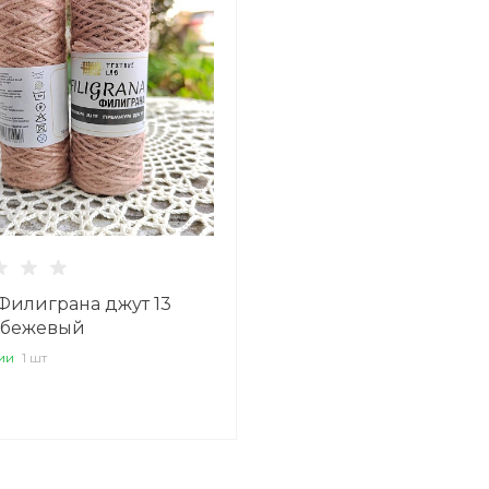
Вс: 11:00–18:45
Написать в вацап
Филиграна джут 13
-бежевый
ии
1 шт