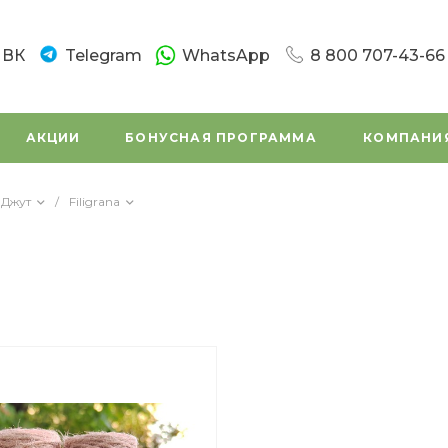
ВК
Telegram
WhatsApp
8 800 707-43-66
8 800 707-43-66
г. Санкт-Петербург
АКЦИИ
БОНУСНАЯ ПРОГРАММА
КОМПАНИ
Новочеркасский пр.
Пн-Вс: 10:00 - 20:0
Написать в вацап
Джут
/
Filigrana
8 800 707-43-66
г. Санкт - Петербур
Заневский проспек
(во дворе)
Пн-Вс: 11:00 - 20:00
Написать в вацап
8 800 707-43-66
г. Санкт-Петербург,
Маршала Tухачевск
Пн-Сб: 11:00 – 19:45