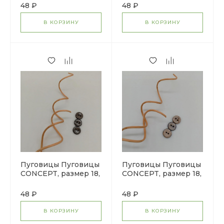
бордовый
розовый
48 ₽
48 ₽
В КОРЗИНУ
В КОРЗИНУ
Пуговицы Пуговицы
Пуговицы Пуговицы
CONCEPT, размер 18,
CONCEPT, размер 18,
кокос, цвет COL.9
кокос, цвет COL.NAT
темно-серый
натуральный
48 ₽
48 ₽
В КОРЗИНУ
В КОРЗИНУ