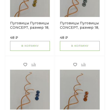
Пуговицы Пуговицы
Пуговицы Пуговицы
CONCEPT, размер 18,
CONCEPT, размер 18,
кокос, цвет COL.12
кокос, цвет COL.5
желто-зеленый
серо-голубой
48 ₽
48 ₽
В КОРЗИНУ
В КОРЗИНУ