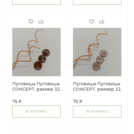
Пуговицы Пуговицы
Пуговицы Пуговицы
CONCEPT, размер 32,
CONCEPT, размер 32,
кокос, цвет COL.4
кокос, цвет COL.NAT
коричневый
натуральный
75 ₽
75 ₽
В КОРЗИНУ
В КОРЗИНУ