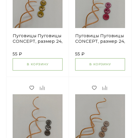
Пуговицы Пуговицы
Пуговицы Пуговицы
CONCEPT, размер 24,
CONCEPT, размер 24,
кокос, цвет COL.12
кокос, цвет COL.11
желто-зеленый
розовый
55 ₽
55 ₽
В КОРЗИНУ
В КОРЗИНУ