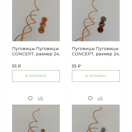
Пуговицы Пуговицы
Пуговицы Пуговицы
CONCEPT, размер 24,
CONCEPT, размер 24,
кокос, цвет COL.1
кокос, цвет COL.4
темно-желтый
коричневый
55 ₽
55 ₽
В КОРЗИНУ
В КОРЗИНУ