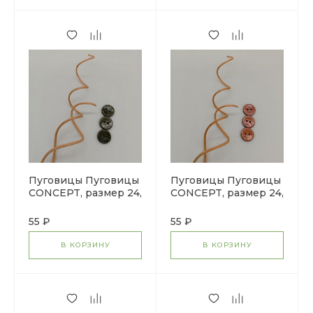
Пуговицы Пуговицы
Пуговицы Пуговицы
CONCEPT, размер 24,
CONCEPT, размер 24,
кокос, цвет COL.2
кокос, цвет COL.7
зеленый
пыльная роза
55 ₽
55 ₽
В КОРЗИНУ
В КОРЗИНУ