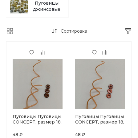
Пуговицы
джинсовые
Сортировка
Пуговицы Пуговицы
Пуговицы Пуговицы
CONCEPT, размер 18,
CONCEPT, размер 18,
кокос, цвет COL.4
кокос, цвет COL.7
коричневый
пыльная роза
48 ₽
48 ₽