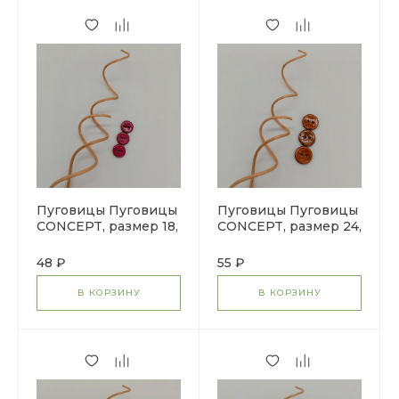
Пуговицы Пуговицы
Пуговицы Пуговицы
CONCEPT, размер 18,
CONCEPT, размер 24,
кокос, цвет COL.10
кокос, цвет COL.3
фуксия
бронзовый
48 ₽
55 ₽
В КОРЗИНУ
В КОРЗИНУ