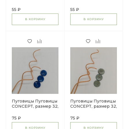
кокос, цвет COL.5
кокос, цвет COL.10
серо-голубой
фуксия
55 ₽
55 ₽
В КОРЗИНУ
В КОРЗИНУ
Пуговицы Пуговицы
Пуговицы Пуговицы
CONCEPT, размер 32,
CONCEPT, размер 32,
кокос, цвет COL.6
кокос, цвет COL.5
синий
серо-голубой
75 ₽
75 ₽
В КОРЗИНУ
В КОРЗИНУ