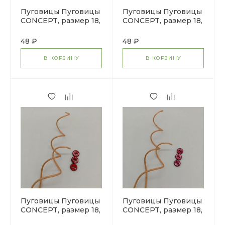
Пуговицы Пуговицы
Пуговицы Пуговицы
CONCEPT, размер 18,
CONCEPT, размер 18,
кокос, цвет COL.6
кокос, цвет COL.1
синий
темно-желтый
48 ₽
48 ₽
В КОРЗИНУ
В КОРЗИНУ
Пуговицы Пуговицы
Пуговицы Пуговицы
CONCEPT, размер 18,
CONCEPT, размер 18,
кокос, цвет COL.8
кокос, цвет COL.11