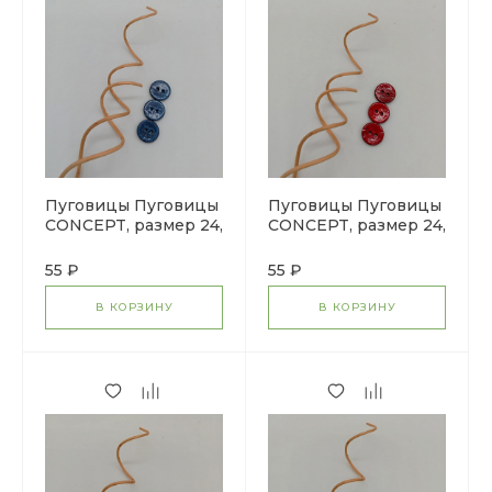
Пуговицы Пуговицы
Пуговицы Пуговицы
CONCEPT, размер 24,
CONCEPT, размер 24,
кокос, цвет COL.6
кокос, цвет COL.8
синий
бордовый
55 ₽
55 ₽
В КОРЗИНУ
В КОРЗИНУ