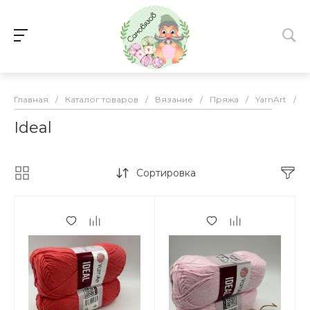
Главная
/
Каталог товаров
/
Вязание
/
Пряжа
/
YarnArt
/
I
Ideal
Сортировка