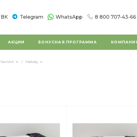
ВК
Telegram
WhatsApp
8 800 707-43-66
8 800 707-43-66
г. Санкт-Петербург
АКЦИИ
БОНУСНАЯ ПРОГРАММА
КОМПАНИ
Новочеркасский пр.
Пн-Вс: 10:00 - 20:0
Написать в вацап
YarnArt
/
Melody
8 800 707-43-66
г. Санкт - Петербур
Заневский проспек
(во дворе)
Пн-Вс: 11:00 - 20:00
Написать в вацап
8 800 707-43-66
г. Санкт-Петербург,
Маршала Tухачевск
Пн-Сб: 11:00 – 19:45