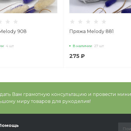
Melody 908
Пряжа Melody 881
ии
4 шт
В наличии
27 шт
275 ₽
 дать Вам грамотную консультацию и провести мин
шому миру товаров для рукоделия!
Помощь