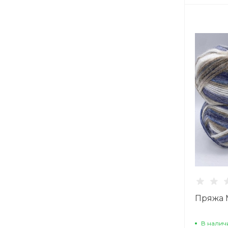
Пряжа 
В налич