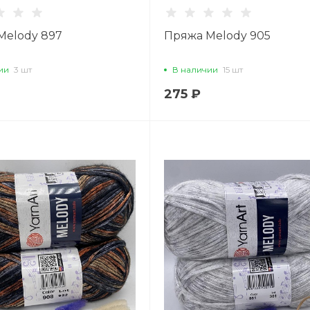
Melody 897
Пряжа Melody 905
ии
3 шт
В наличии
15 шт
275 ₽