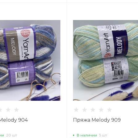
Melody 904
Пряжа Melody 909
ии
20 шт
В наличии
5 шт