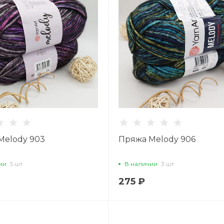
Вс: 11:00–18:45
Написать в вацап
Melody 903
Пряжа Melody 906
ии
5 шт
В наличии
3 шт
275 ₽