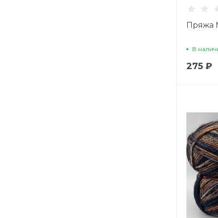
Пряжа 
В налич
275 ₽