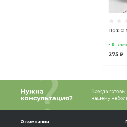
Пряжа 
В налич
275 ₽
Нужна
Всегда готовы
консультация?
нашему неболь
О компании