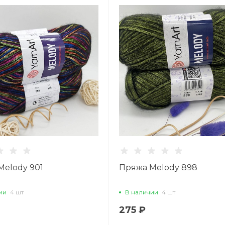
Melody 901
Пряжа Melody 898
ии
4 шт
В наличии
4 шт
275 ₽