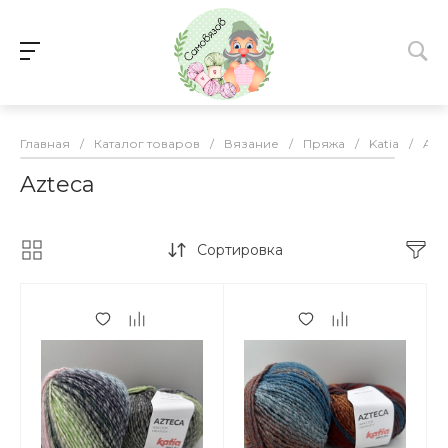
Главная
/
Каталог товаров
/
Вязание
/
Пряжа
/
Katia
/
Azt
Azteca
Сортировка