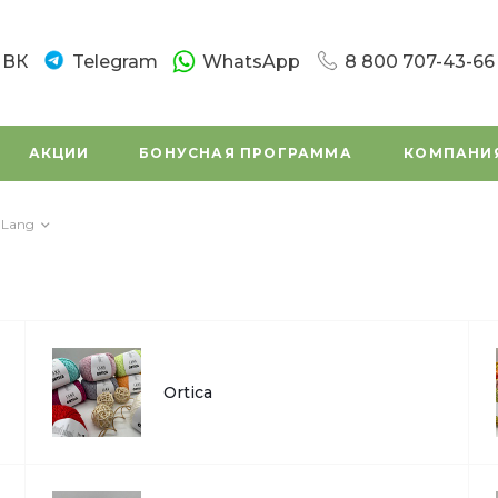
ВК
Telegram
WhatsApp
8 800 707-43-66
8 800 707-43-66
г. Санкт-Петербург
АКЦИИ
БОНУСНАЯ ПРОГРАММА
КОМПАНИ
Новочеркасский пр.
Пн-Вс: 10:00 - 20:0
Написать в вацап
Lang
8 800 707-43-66
г. Санкт - Петербур
Заневский проспек
(во дворе)
Пн-Вс: 11:00 - 20:00
Написать в вацап
Ortica
8 800 707-43-66
г. Санкт-Петербург,
Маршала Tухачевск
Пн-Сб: 11:00 – 19:45