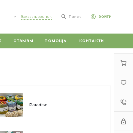
Заказать звонок
Поиск
ВОЙТИ
,
Я
ОТЗЫВЫ
ПОМОЩЬ
КОНТАКТЫ
 59/1
0
г,
т, 20
Paradise
 ул.
ого, 1