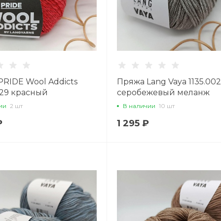
RIDE Wool Addicts
Пряжа Lang Vaya 1135.00
029 красный
серобежевый меланж
ии
2 шт
В наличии
10 шт
₽
1 295 ₽