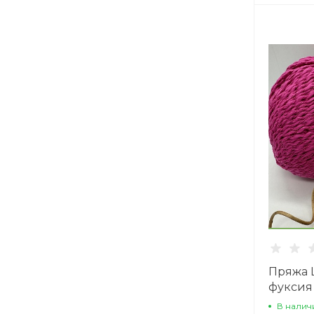
Пряжа L
фуксия
В налич