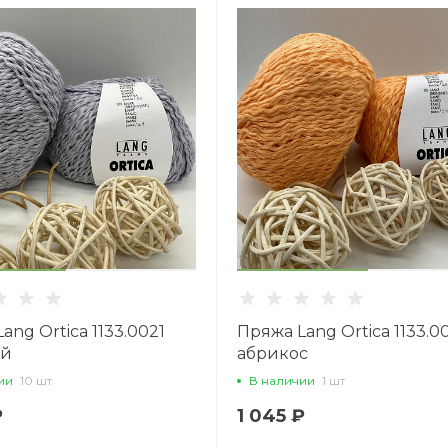
ang Ortica 1133.0021
Пряжа Lang Ortica 1133.0
ый
абрикос
ии
10 шт
В наличии
1 шт
₽
1 045 ₽