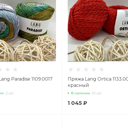
ang Paradise 1109.0017
Пряжа Lang Ortica 1133.0
красный
ии
2 шт
В наличии
10 шт
1 045 ₽