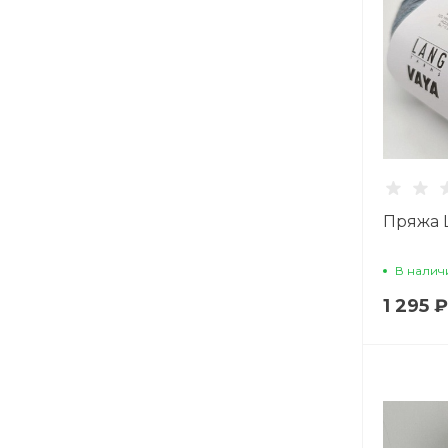
Пряжа L
В налич
1 295 ₽