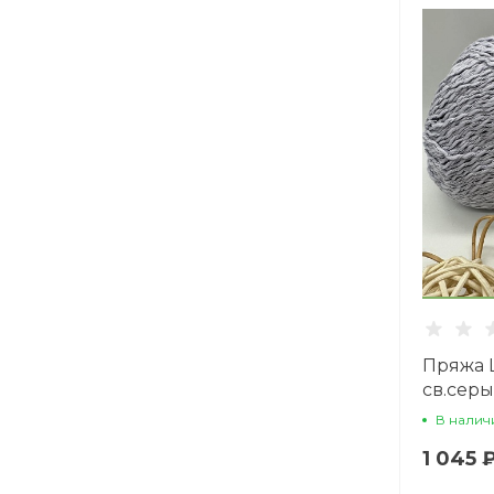
Пряжа L
св.сер
В налич
1 045 