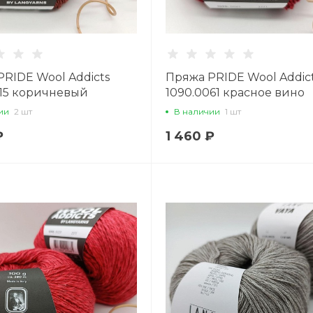
RIDE Wool Addicts
Пряжа PRIDE Wool Addic
015 коричневый
1090.0061 красное вино
ии
2 шт
В наличии
1 шт
₽
1 460 ₽