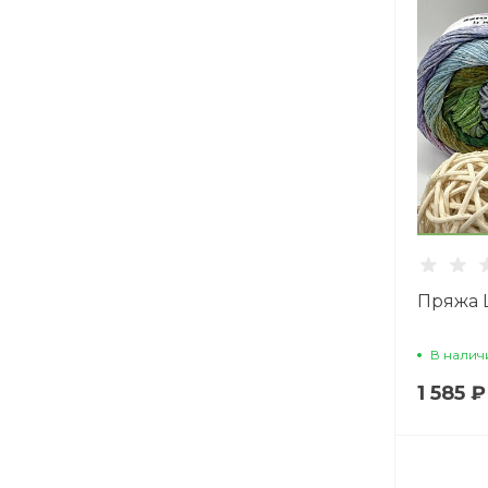
Пряжа L
В налич
1 585 ₽