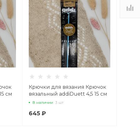
ючок
Крючки для вязания Крючок
15 см
вязальный addiDuett 4,5 15 см
В наличии
3 шт
645 ₽