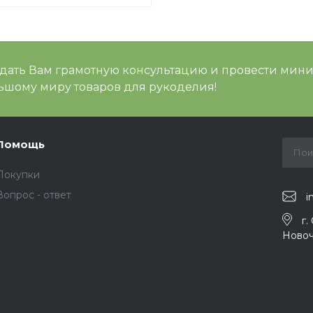
 дать Вам грамотную консультацию и провести мин
шому миру товаров для рукоделия!
Помощь
Покупки
Вопрос - ответ
i
г.
Новоч