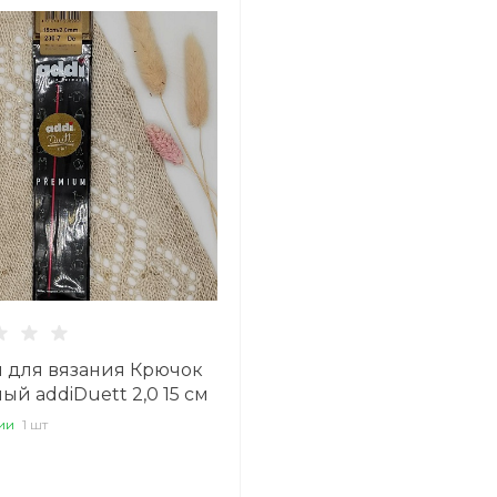
 для вязания Крючок
ый addiDuett 2,0 15 см
ии
1 шт