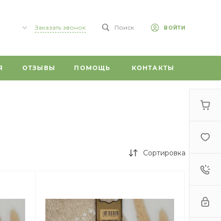
Заказать звонок
Поиск
ВОЙТИ
,
Я
ОТЗЫВЫ
ПОМОЩЬ
КОНТАКТЫ
 59/1
0
г,
т, 20
Сортировка
 ул.
ого, 1