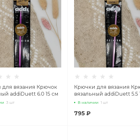
Вс: 11:00–18:45
Написать в вацап
 для вязания Крючок
Крючки для вязания Кр
ый addiDuett 6.0 15 см
вязальный addiDuett 5.5 
ии
3 шт
В наличии
1 шт
795 ₽