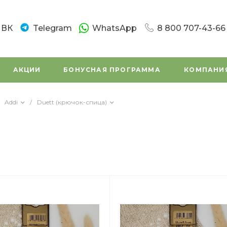
ВК
Telegram
WhatsApp
8 800 707-43-66
8 800 707-43-66
г. Санкт-Петербург
АКЦИИ
БОНУСНАЯ ПРОГРАММА
КОМПАНИ
Новочеркасский пр.
Пн-Вс: 10:00 - 20:0
Написать в вацап
Addi
/
Duett (крючок-спица)
8 800 707-43-66
г. Санкт - Петербур
Заневский проспек
(во дворе)
Пн-Вс: 11:00 - 20:00
Написать в вацап
8 800 707-43-66
г. Санкт-Петербург,
Маршала Tухачевск
Пн-Сб: 11:00 – 19:45