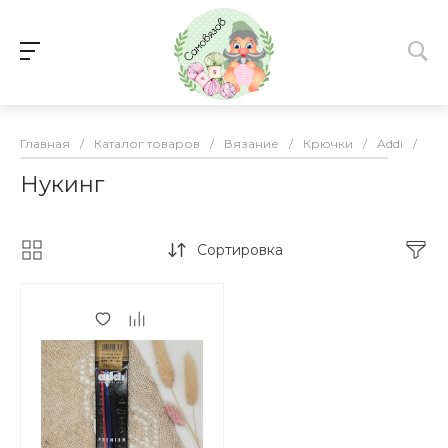
Главная
/
Каталог товаров
/
Вязание
/
Крючки
/
Addi
/
Ну
Нукинг
Сортировка