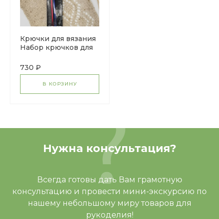
Крючки для вязания
Набор крючков для
нукинга №4 16 см и
№6 16 см
730 ₽
В КОРЗИНУ
Нужна консультация?
Всегда готовы дать Вам грамотную
консультацию и провести мини-экскурсию по
нашему небольшому миру товаров для
рукоделия!