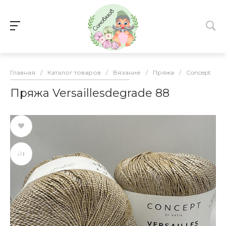
Главная
/
Каталог товаров
/
Вязание
/
Пряжа
/
Concept
/
V
Пряжа Versaillesdegrade 88