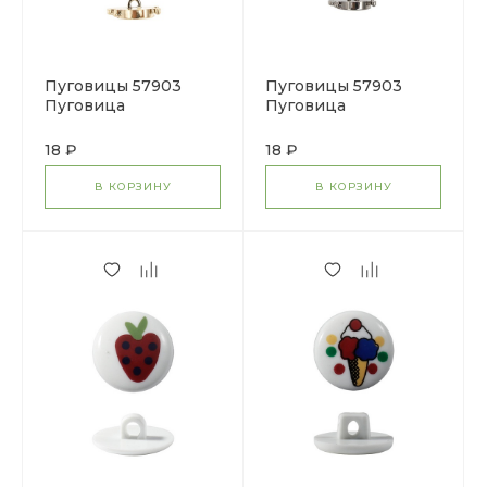
Пуговицы 57903
Пуговицы 57903
Пуговица
Пуговица
'Будильник', 21 мм
'Будильник', 21 мм
Золото (цена за 1 шт)
Серебро (цена за 1
18 ₽
18 ₽
шт)
В КОРЗИНУ
В КОРЗИНУ