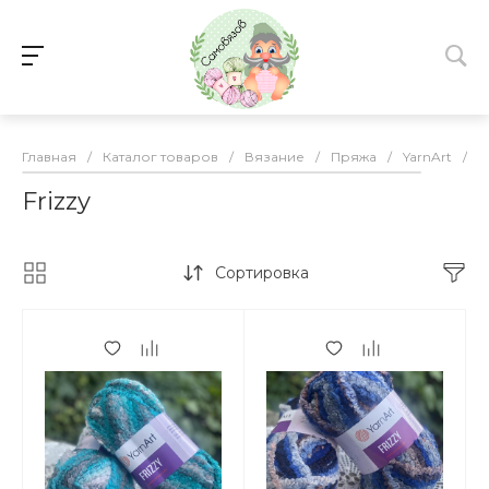
Главная
/
Каталог товаров
/
Вязание
/
Пряжа
/
YarnArt
/
F
Frizzy
Сортировка