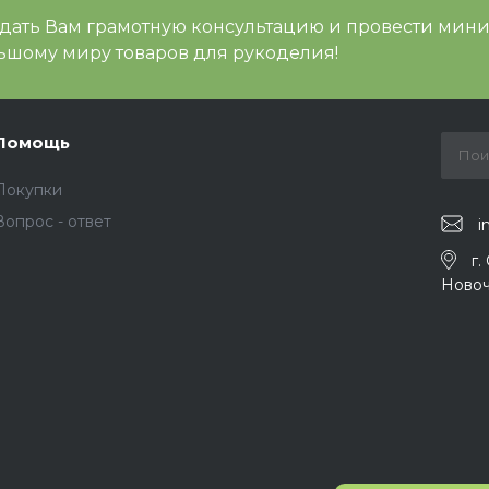
 дать Вам грамотную консультацию и провести мин
шому миру товаров для рукоделия!
Помощь
Покупки
Вопрос - ответ
i
г.
Новоч