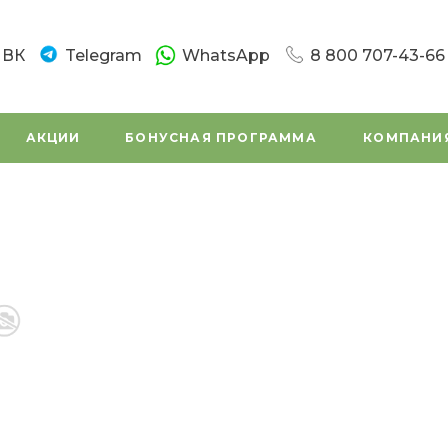
ВК
Telegram
WhatsApp
8 800 707-43-66
8 800 707-43-66
г. Санкт-Петербург
АКЦИИ
БОНУСНАЯ ПРОГРАММА
КОМПАНИ
Новочеркасский пр.
Пн-Вс: 10:00 - 20:0
Написать в вацап
8 800 707-43-66
г. Санкт - Петербур
Заневский проспек
(во дворе)
Пн-Вс: 11:00 - 20:00
Написать в вацап
8 800 707-43-66
г. Санкт-Петербург,
Маршала Tухачевск
Пн-Сб: 11:00 – 19:45